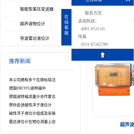
智能型差压变送器
联系方式
在
增
咨询热线：
线
超声波物位计
客
4001-0531-01
服
传真
导波雷达液位计
0531-87262789
推荐新闻
本公司拥有多个在商标局注
德国DIETFU迪特福中
德国迪特福流量计合作蒙古
带你走进磁性浮子液位计
磁性浮子液位计组成及安装
雷达液位计在物位测量上应
超声